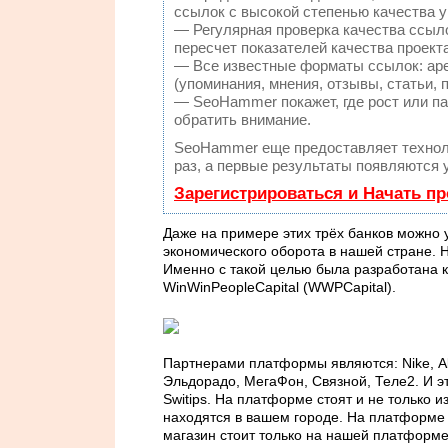
ссылок с высокой степенью качества 
— Регулярная проверка качества ссыл
пересчет показателей качества проекта
— Все известные форматы ссылок: аре
(упоминания, мнения, отзывы, статьи, 
— SeoHammer покажет, где рост или па
обратить внимание.
SeoHammer еще предоставляет техно
раз, а первые результаты появляются 
Зарегистрироваться и Начать п
Даже на примере этих трёх банков можно 
экономического оборота в нашей стране. Н
Именно с такой целью была разработана к
WinWinPeopleCapital (WWPCapital).
Партнерами платформы являются: Nike, Alie
Эльдорадо, МегаФон, Связной, Теле2. И эт
Switips. На платформе стоят и не только 
находятся в вашем городе. На платформе о
магазин стоит только на нашей платформ