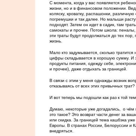
С момента, когда у вас появляется ребен
жизни, но и в финансовом положении. Вед
коляску, кроватку, распашонки, различную
погремушки и так далее. Но малыши растут
подходят. Затем он идет в садик, там тра
самокаты и прочее. Потом школа: пеналы,
эти траты будут продолжаться до тех пор,
жизнь.
Мало кто задумывается, сколько тратится н
цифры складывается в хорошую сумму. И эт
продукты питания, одежду себе, электрони
и прочее), даже отдыхать за границей.
В связи с этим у меня однажды возник воп
отказываясь от всех этих привычных трат?
И вот теперь мы подошли как раз к той тем
Думаю, некоторые уже догадались, о чём 
это такое? Это возврат части денег за ваш
или скидка. За границей тема кашбэка уже
Европы. В странах России, Белоруссии и К
внедряться.