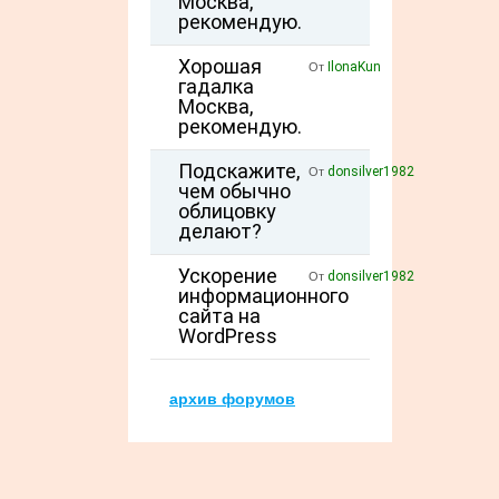
Москва,
рекомендую.
Хорошая
IlonaKun
От
гадалка
Москва,
рекомендую.
Подскажите,
donsilver1982
От
чем обычно
облицовку
делают?
Ускорение
donsilver1982
От
информационного
сайта на
WordPress
архив форумов