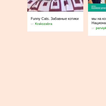
Funny Cats. Забавные котики
мы на ко
Национал
Krakozabra
от:
perviy
от: