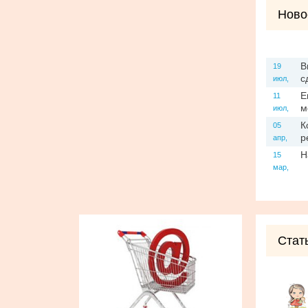
Ново
В
19
с
июл,
Е
11
м
июл,
К
05
р
апр,
Н
15
мар,
Стат