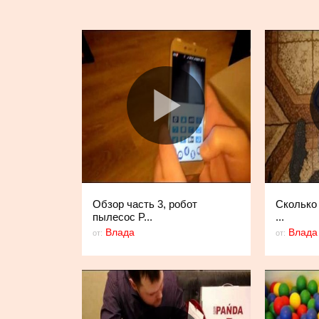
Обзор часть 3, робот
Сколько 
пылесос P...
...
Влада
Влада
от:
от: