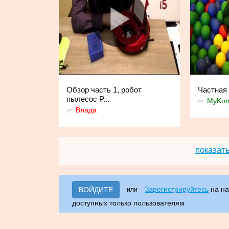
Обзор часть 1, робот
Частная
пылесос P...
MyKom
от:
Влада
от:
показат
Зарегистрируйтесь
на на
ВОЙДИТЕ
или
доступных только пользователям