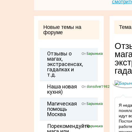
смотрит
Новые темы на
Тема
форуме
Отз
мага
Отзывы о
Барынька
От
магах,
экст
экстрасенсах,
гада
гадалках и
т.д.
Наша новая
donsilver1982
От
кухня)
Магическая
Барынька
От
Я неда
помощь
поняла
Москва
идут в
Постоя
Порекомендуйте
Барынька
работе
От
мага или
жених