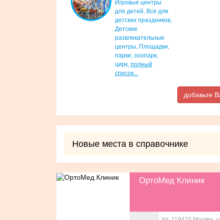
Игровые центры
для детей
,
Все для
детских праздников
,
Детские
развлекательные
центры
,
Площадки,
парки, зоопарк,
цирк
,
полный
список...
добавьте В
Новые места в справочнике
ОртоМед Клиник
Ул. 119415 Москва, ул