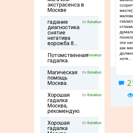
экстрасенса в
ссорит
Москве
месте(
жалова
гадание
сказал
IlonaKun
От
диагностика
сглази
снятие
думала
негатива
поняла
ворожба 8...
эти на
как ме
должно
Потомственная
IlonaKun
От
хотя...
гадалка.
Магическая
IlonaKun
От
помощь
2
Москва.
Хорошая
IlonaKun
От
гадалка
Москва,
рекомендую.
Хорошая
IlonaKun
От
гадалка