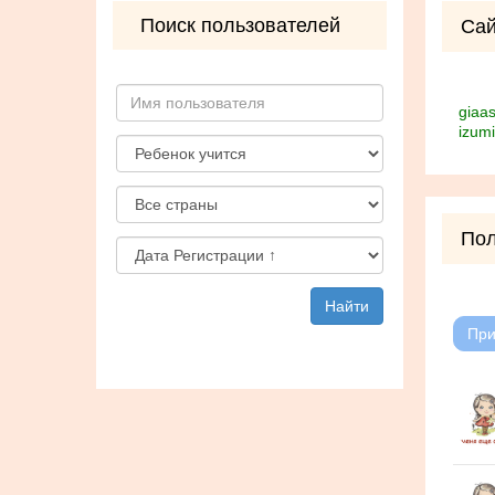
Поиск пользователей
Сай
giaas
izumi
Пол
Найти
При