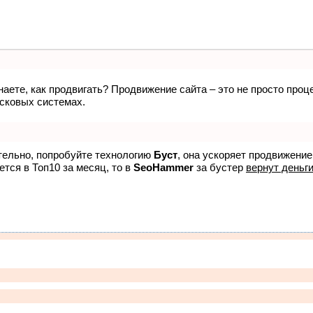
вости
Статьи
Афиша
Конкурсы
Лента
Рекла
знаете, как продвигать? Продвижение сайта – это не просто про
исковых системах.
ятельно, попробуйте технологию
Буст
, она ускоряет продвижение
ется в Топ10 за месяц, то в
SeoHammer
за бустер
вернут деньги