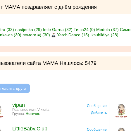
т МАМА поздравляет с днём рождения
tra (33)
nastjenka (29)
Imle Garna (32)
Тиша24 (0)
Medola (37)
Симпо
nka-as (30)
помоги =( (30)
YarchiDance (15)
ksuhildiya (28)
ьзователи сайта МАМА Нашлось: 5479
гласить друга
vipan
Сообщение
Реальное имя: Viktoria
Добавить
Группа:
Новичок
LittleBaby.Club
Сообщение