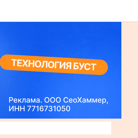
ма
Люди
О нас