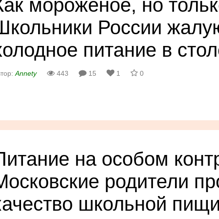
Как мороженое, но тольк
Школьники России жалу
холодное питание в сто
тор:
Annety
443
15
1
0
Питание на особом конт
Московские родители п
качество школьной пищ