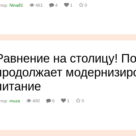
тор:
Nina81
461
4
1
0
Равнение на столицу! П
продолжает модернизир
питание
тор:
muza
400
6
1
0