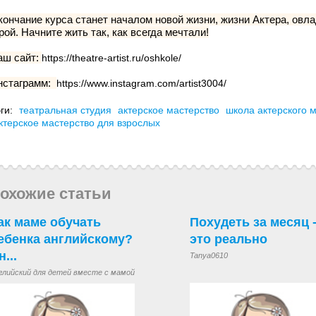
ончание курса станет началом новой жизни, жизни Актера, овл
рой. Начните жить так, как всегда мечтали!
аш сайт:
https://theatre-artist.ru/oshkole/
нстаграмм:
https://www.instagram.com/artist3004/
ги:
театральная студия
актерское мастерство
школа актерского 
ктерское мастерство для взрослых
охожие статьи
ак маме обучать
Похудеть за месяц 
ебенка английскому?
это реально
н...
Tanya0610
глийский для детей вместе с мамой