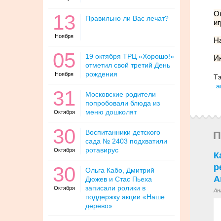
Ок
13
Правильно ли Вас лечат?
иг
Ноября
Н
05
19 октября ТРЦ «Хорошо!»
И
отметил свой третий День
рождения
Ноября
Тэ
а
31
Московские родители
попробовали блюда из
меню дошколят
Октября
30
Воспитанники детского
П
сада № 2403 подхватили
ротавирус
Октября
К
р
30
Ольга Кабо, Дмитрий
А
Дюжев и Стас Пьеха
записали ролики в
Октября
Ан
поддержку акции «Наше
дерево»