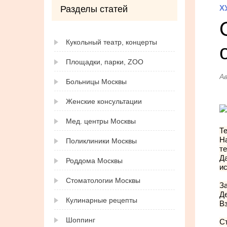
Х
Разделы статей
Кукольный театр, концерты
Площадки, парки, ZOO
А
Больницы Москвы
Женские консультации
Мед. центры Москвы
Те
На
Поликлиники Москвы
те
Д
Роддома Москвы
ис
Стоматологии Москвы
За
Де
Кулинарные рецепты
Вз
Шоппинг
Ст