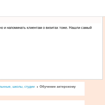
ма
Люди
О нас
, но и напоминать клиентам о визитах тоже. Нашли самый
льнные, школы, студии
Обучение актерскому