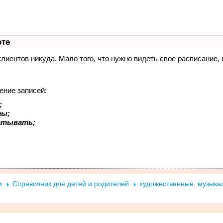
вости
Статьи
Афиша
Конкурсы
Лента
Рекла
оте
 клиентов никуда. Мало того, что нужно видеть свое расписание
ение записей:
;
ты;
батывать;
м
Справочник для детей и родителей
художественные, музыка