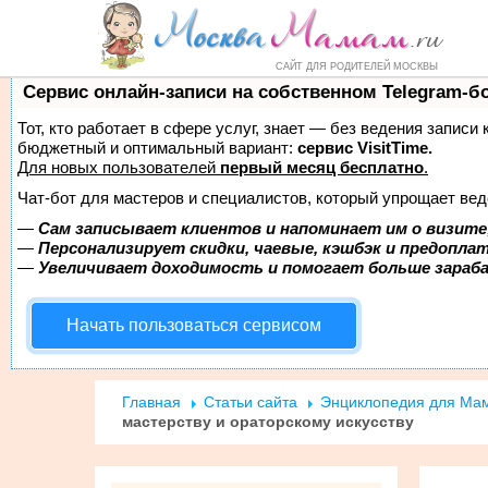
Форум
Маркет
Справочник
Но
САЙТ ДЛЯ РОДИТЕЛЕЙ МОСКВЫ
Сервис онлайн-записи на собственном Telegram-б
Тот, кто работает в сфере услуг, знает — без ведения записи
бюджетный и оптимальный вариант:
сервис VisitTime.
Для новых пользователей
первый месяц бесплатно
.
Чат-бот для мастеров и специалистов, который упрощает вед
—
Сам записывает клиентов и напоминает им о визите
—
Персонализирует скидки, чаевые, кэшбэк и предопла
—
Увеличивает доходимость и помогает больше зара
Начать пользоваться сервисом
Главная
Статьи сайта
Энциклопедия для Ма
мастерству и ораторскому искусству