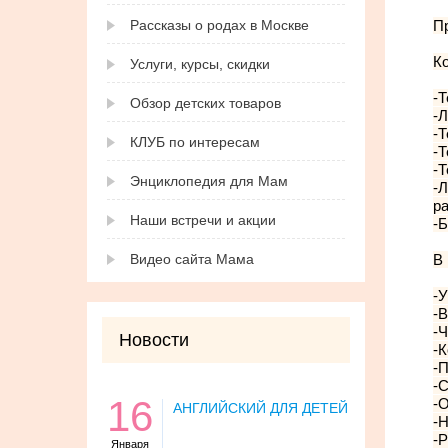
Рассказы о родах в Москве
Пр
К
Услуги, курсы, скидки
-Т
Обзор детских товаров
-
-Т
КЛУБ по интересам
-Т
-Т
Энциклопедия для Мам
-Л
ра
Наши встречи и акции
-
Видео сайта Мама
В 
-У
-В
-Ч
Новости
-К
-П
-С
16
-О
АНГЛИЙСКИЙ ДЛЯ ДЕТЕЙ
-Н
-Р
Января