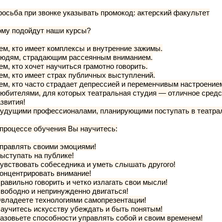
осьба при звонке указывать промокод: актерский факультет
ому подойдут наши курсы?
ем, кто имеет комплексы и внутренние зажимы.
Людям, страдающим рассеянным вниманием.
ем, кто хочет научиться грамотно говорить.
ем, кто имеет страх публичных выступлений.
ем, кто часто страдает депрессией и переменчивым настроение
юбителями, для которых театральная студия — отличное средс
звития!
Будущими профессионалами, планирующими поступать в театра
процессе обучения Вы научитесь:
правлять своими эмоциями!
ыступать на публике!
увствовать собеседника и уметь слышать другого!
онцентрировать внимание!
равильно говорить и четко излагать свои мысли!
вободно и непринужденно двигаться!
владеете технологиями самопрезентации!
аучитесь искусству убеждать и быть понятым!
азовьете способности управлять собой и своим временем!