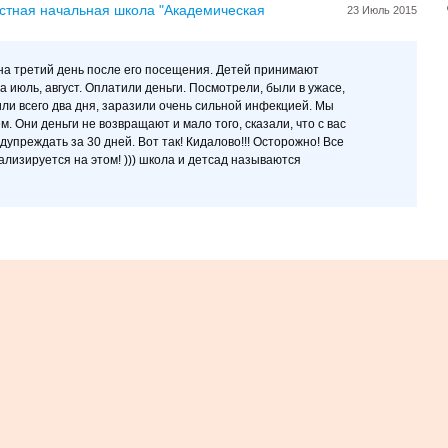
стная начальная школа "Академическая
23 Июль 2015
на третий день после его посещения. Детей принимают
а июль, август. Оплатили деньги. Посмотрели, были в ужасе,
или всего два дня, заразили очень сильной инфекцией. Мы
. Они деньги не возвращают и мало того, сказали, что с вас
едупреждать за 30 дней. Вот так! Кидалово!!! Осторожно! Все
ализируется на этом! ))) школа и детсад называются
Основные разделы сайта
В
Реклама на сайте
И