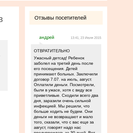
в
Отзывы посетителей
андрей
13:41, 23 Июля 2015
ОТВРАТИТЕЛЬНО
Ужасный детсад! Ребенок
заболел на третий день после
его посещения. Детей
принимают больных. Заключили
договор 7.07. на июль, август.
Оплатили деньги. Посмотрели,
были в ужасе, хотя с виду все
приветливые. Сходили всего два
дня, заразили очень сильной
инфекцией. Мы решили, что
больше ходить не будем. Они
деньги не возвращают и мало
того, сказали, что с вас еще за
август, говорят надо нас
предупреждать за 30 дней. Вот