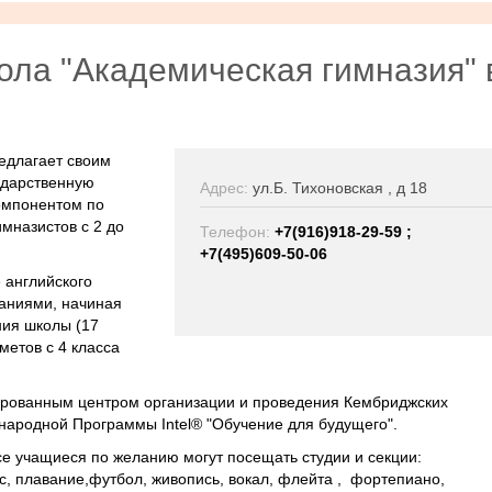
ола "Академическая гимназия" 
едлагает своим
ударственную
Адрес:
ул.Б. Тихоновская , д 18
омпонентом по
мназистов с 2 до
Телефон:
+7(916)918-29-59 ;
+7(495)609-50-06
 английского
ваниями, начиная
ания школы (17
метов с 4 класса
ированным центром организации и проведения Кембриджских
народной Программы Intel® "Обучение для будущего".
се учащиеся по желанию могут посещать студии и секции:
, плавание,футбол, живопись, вокал, флейта , фортепиано,