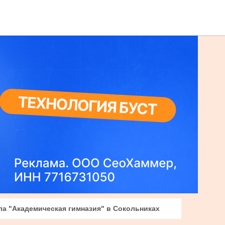
ма
Люди
О нас
ла "Академическая гимназия" в Сокольниках