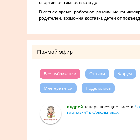
спортивная гимнастика и др
В летнее время работают различные каникуляр
родителей, возможна доставка детей от подъез
Прямой эфир
Все публикации
Отзывы
Форум
Мне нравится
Поделились
андрей
теперь посещает место
Ча
гимназия" в Сокольниках