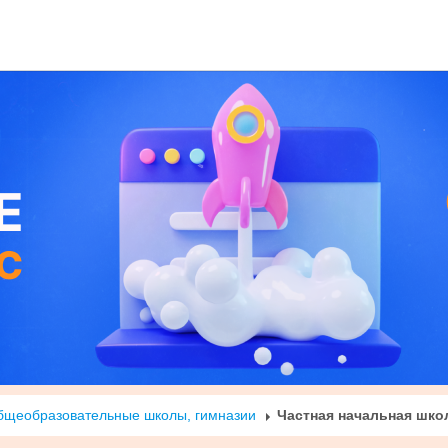
вости
Статьи
Афиша
Конкурсы
Лента
Рекла
бщеобразовательные школы, гимназии
Частная начальная шко