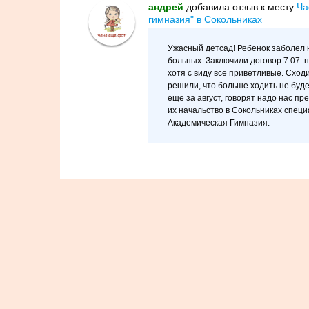
андрей
добавилa отзыв к месту
Ча
гимназия" в Сокольниках
Ужасный детсад! Ребенок заболел 
больных. Заключили договор 7.07. н
хотя с виду все приветливые. Сход
решили, что больше ходить не будем
еще за август, говорят надо нас пр
их начальство в Сокольниках специ
Академическая Гимназия.
{c} 2022 - MoskvaMamam.ru :: Москва мамам - сайт для
родителей Москвы, форум для родителей, справочник,
полезные статьи, мама маркет и многое другое.