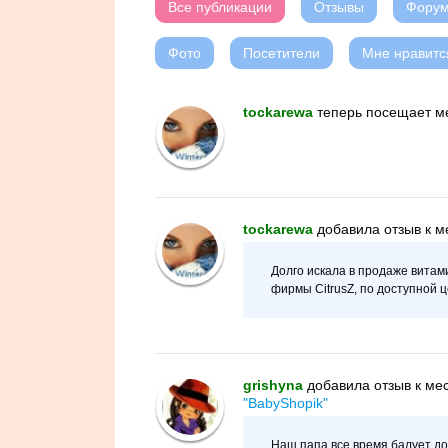
Все публикации
Отзывы
Фору
Фото
Посетители
Мне нравитс
tockarewa
теперь посещает м
tockarewa
добавилa отзыв к м
Долго искала в продаже витам
фирмы CitrusZ, по доступной це
grishyna
добавилa отзыв к ме
"BabyShopik"
Наш папа все время балует до