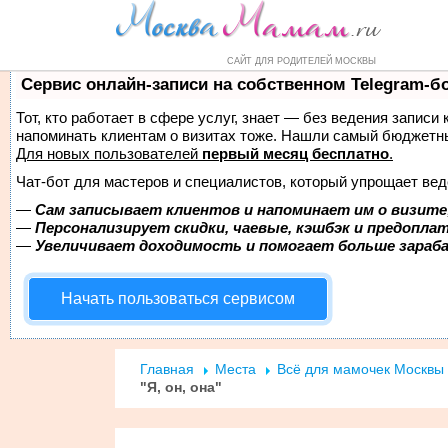
Форум
Маркет
Справочник
Н
САЙТ ДЛЯ РОДИТЕЛЕЙ МОСКВЫ
Сервис онлайн-записи на собственном Telegram-б
Тот, кто работает в сфере услуг, знает — без ведения записи 
напоминать клиентам о визитах тоже. Нашли самый бюджетн
Для новых пользователей
первый месяц бесплатно
.
Чат-бот для мастеров и специалистов, который упрощает вед
—
Сам записывает клиентов и напоминает им о визите
—
Персонализирует скидки, чаевые, кэшбэк и предопла
—
Увеличивает доходимость и помогает больше зара
Начать пользоваться сервисом
Главная
Места
Всё для мамочек Москвы
"Я, он, она"