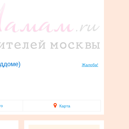
оддоме)
Жалоба!
то
Карта