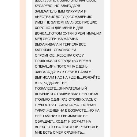
(БЕСПЛАТНО), БЫЛО ВНЕПЛАНОВОЕ
КЕСАРЕВО, НО БЛАГОДАРЯ
ЗАМЕЧАТЕЛЬНЫМ ХИРУРГАМ И
АНЕСТЕЗИОЛОГУ (К СОЖАЛЕНИЮ
ИМЕН НЕ ЗАПОМНИЛА) ВСЕ ПРОШЛО
ХОРОШО И ДЛЯ МЕНЯ И ДЛЯ
ДОЧКИ...ПОТОМ СУТКИ В РЕАНИМАЦИИ
МЕД СЕСТРИЧКА МАРИНА
ВЫХАЖИВАЛА И ТЕРПЕЛА ВСЕ
КАПРИЗЫ...СПАСИБО ЕЙ
ОГРОМНОЕ...РЕБЕНКА СРАЗУ
ПРИЛОЖИЛИ К ГРУДИ (ВО ВРЕМЯ
ОПЕРАЦИИ), ПОТОМ НА 2 ДЕНЬ
ЗАБРАЛА ДОЧКУ К СЕБЕ В ПАЛАТУ...
ВЫПИСАЛИ НАС НА 7 ДЕНЬ...РОЖАЙТЕ
В 15 РОДДОМЕ...НЕ
ПОЖАЛЕЕТЕ...ВНИМАТЕЛЬНЫЙ
ДОБРЫЙ И ОТЗЫВЧИВЫЙ ПЕРСОНАЛ
(ТОЛЬКО ОДИН РАЗ СТОЛКНУЛАСЬ С
ГРУБОСТЬЮ...САНИТАРКА...ПОЛНАЯ
ТАКАЯ ЖЕНЩИНА В ВОЗРАСТЕ...НО НА
НЕЁ ТАМ НИКТО ВНИМАНИЯ НЕ
ОБРАЩАЕТ...ХОДИТ И ВОРЧИТ НА
ВСЕХ)...ЭТО НАШ ВТОРОЙ РЕБЁНОК И
МНЕ ЕСТЬ С ЧЕМ СРАВНИТЬ...