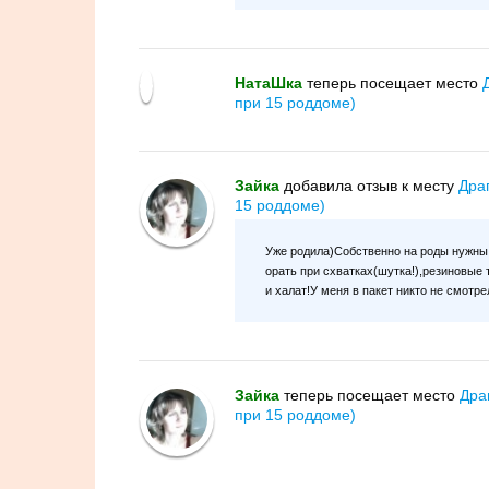
НатаШка
теперь посещает место
при 15 роддоме)
Зайка
добавилa отзыв к месту
Дра
15 роддоме)
Уже родила)Собственно на роды нужны 
орать при схватках(шутка!),резиновые 
и халат!У меня в пакет никто не смотр
Зайка
теперь посещает место
Дра
при 15 роддоме)