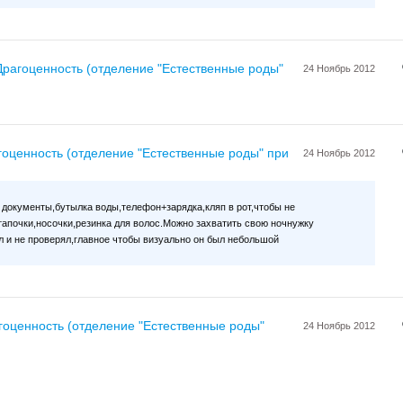
Драгоценность (отделение "Естественные роды"
24 Ноябрь 2012
гоценность (отделение "Естественные роды" при
24 Ноябрь 2012
документы,бутылка воды,телефон+зарядка,кляп в рот,чтобы не
тапочки,носочки,резинка для волос.Можно захватить свою ночнужку
ел и не проверял,главное чтобы визуально он был небольшой
гоценность (отделение "Естественные роды"
24 Ноябрь 2012