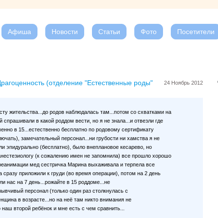
Афиша
Новости
Статьи
Фото
Посетители
Драгоценность (отделение "Естественные роды"
24 Ноябрь 2012
сту жительства...до родов наблюдалась там...потом со схватками на
й спрашивали в какой роддом вести, но я не знала...и отвезли где
менно в 15...естественно бесплатно по родовому сертификату
лючать), замечательный персонал...ни грубости ни хамства я не
ли эпидурально (бесплатно), было внеплановое кесарево, но
нестезиологу (к сожалению имен не запомнила) все прошло хорошо
в реанимации мед сестричка Марина выхаживала и терпела все
а сразу приложили к груди (во время операции), потом на 2 день
ли нас на 7 день...рожайте в 15 роддоме...не
зывчивый персонал (только один раз столкнулась с
енщина в возрасте...но на неё там никто внимания не
о наш второй ребёнок и мне есть с чем сравнить...