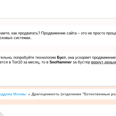
вости
Статьи
Афиша
Конкурсы
Лента
Рекла
знаете, как продвигать? Продвижение сайта – это не просто про
исковых системах.
ятельно, попробуйте технологию
Буст
, она ускоряет продвижение
ется в Топ10 за месяц, то в
SeoHammer
за бустер
вернут деньги
оддома Москвы
Драгоценность (отделение "Естественные ро