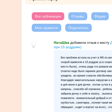
Все публикации
Отзывы
Форум
Мне нравится
Поделились
НатаШка
добавилa отзыв к месту
при 15 роддоме)
Без проблем встала на учет в ЖК по ме
скорой привезли в 15 роддом (а в скоро
место было)...очень рада что рожала и
(платно надо было заранее договор зак
увидела...во время схваток обезболива
благодаря замечательным хирургам и а
и для меня и для дочки...потом сутки 
капризы...спасибо ей огромное...ребенк
забрала дочку к себе в палату... выписа
пожалеете...внимательный добрый и от
грубостью...санитарка...полная такая ж
обращает...ходит и ворчит на всех)...эт