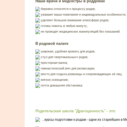
Наши врачи и медсёстры в роддомах
бережно относятся к процессу родов;
уважают ваши пожелания и индивидуальные особенности;
уделяют большое внимание атмосфере родов;
готовы помочь в любую минуту;
не проводят медицинских манипуляций без показаний.
В родовой палате
широкая, удобная кровать для родов;
стул для «вертикальных» родов;
просторная ванна;
гимнастический мяч для релаксации;
место для отдыха роженицы и сопровождающих её лиц;
мягкое освещение;
почти домашняя обстановка.
Родительская школа "Драгоценность" - это:
...курсы подготовки к родам - одни из старейших в М