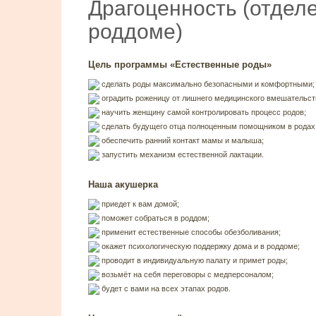
Драгоценность (отдел
роддоме)
Цель программы «Естественные роды»
сделать роды максимально безопасными и комфортными;
оградить роженицу от лишнего медицинского вмешательст
научить женщину самой контролировать процесс родов;
сделать будущего отца полноценным помощником в родах
обеспечить ранний контакт мамы и малыша;
запустить механизм естественной лактации.
Наша акушерка
приедет к вам домой;
поможет собраться в роддом;
применит естественные способы обезболивания;
окажет психологическую поддержку дома и в роддоме;
проводит в индивидуальную палату и примет роды;
возьмёт на себя переговоры с медперсоналом;
будет с вами на всех этапах родов.