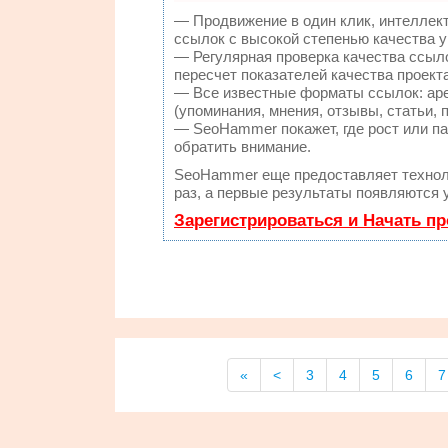
— Продвижение в один клик, интеллек
ссылок с высокой степенью качества 
— Регулярная проверка качества ссыл
пересчет показателей качества проекта
— Все известные форматы ссылок: аре
(упоминания, мнения, отзывы, статьи, 
— SeoHammer покажет, где рост или па
обратить внимание.
SeoHammer еще предоставляет техно
раз, а первые результаты появляются 
Зарегистрироваться и Начать п
«
<
3
4
5
6
7