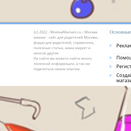
Основные
{c} 2022 - MoskvaMamam.ru :: Москва
мамам - сайт для родителей Москвы,
форум для родителей, справочник,
Рекла
полезные статьи, мама маркет и
многое другое.
Помощ
На сайте вы можете найти много
полезной информации, а так же
Регис
поделиться своим опытом.
Созда
магаз