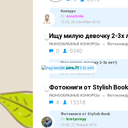
Конкурс
От:
AnnaSmile
12:52, 26 Сентября 2018
Ищу милую девочку 2-3х л
→
РАЗНООБРАЗНЫЕ КОНКУРСЫ
Фотоконку
0
9340
Ищу милую девочку 2-3х лет!)
От:
Lina_77
00:41, 27 Июля 2018
Фотокниги от Stylish Boo
→
РАЗНООБРАЗНЫЕ КОНКУРСЫ
Фотоконку
4
13318
Фотокниги от Stylish Book
От:
kristycrispy
12:08, 27 Января 2016