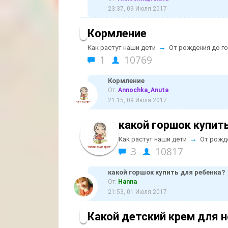
23:37, 09 Июля 2017
Кормление
→
Как растут наши дети
От рождения до г
1
10769
Кормление
От:
Annochka_Anuta
21:15, 09 Июля 2017
какой горшок купит
→
Как растут наши дети
От рожд
3
10817
какой горшок купить для ребенка?
От:
Hanna
21:53, 01 Июля 2017
Какой детский крем для 