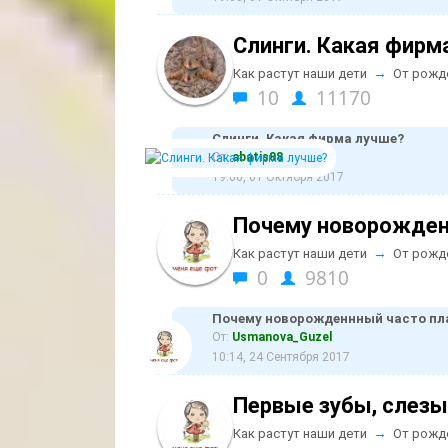
Слинги. Какая фирм
→
Как растут наши дети
От рожд
10
11170
Слинги. Какая фирма лучше?
От:
abatis88
19:00, 01 Октября 2017
Почему новорожден
→
Как растут наши дети
От рожд
0
9810
Почему новорожденнный часто пл
От:
Usmanova_Guzel
10:14, 24 Сентября 2017
Первые зубы, слезы 
→
Как растут наши дети
От рожд