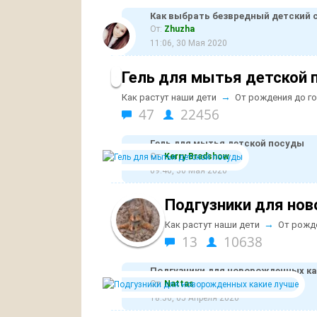
Как выбрать безвредный детский 
От:
Zhuzha
11:06, 30 Мая 2020
Гель для мытья детской 
→
Как растут наши дети
От рождения до г
47
22456
Гель для мытья детской посуды
От:
Kerry Bradshow
09:40, 30 Мая 2020
Подгузники для но
→
Как растут наши дети
От рожд
13
10638
Подгузники для новорожденных ка
От:
Nattas
18:56, 05 Апреля 2020