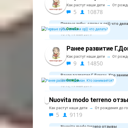
→
Как растут наши дети
От рожд
5
10878
Первые зубы, слезы и ор)) что дел
От:
ОmeGa
10:14, 19 Мая 2019
Ранее развитие Г.Д
→
Как растут наши дети
От рожд
9
14850
Ранее развитие Г.Доман. Кто зани
От:
ОmeGa
10:13, 19 Мая 2019
Nuovita modo terreno отз
→
Как растут наши дети
От рождения до г
5
9119
Nuovita modo terreno отзывы