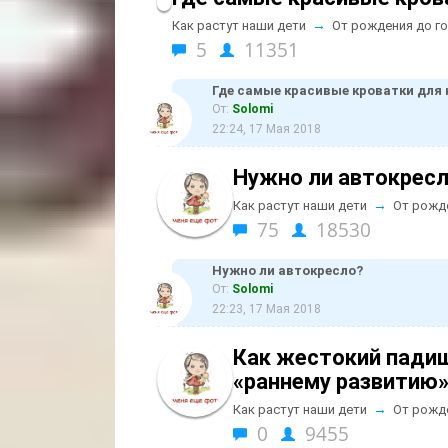
→
Как растут наши дети
От рождения до г
5
11351
Где самые красивые кроватки для
От:
Solomi
22:24, 17 Мая 2018
Нужно ли автокрес
→
Как растут наши дети
От рожд
75
18530
Нужно ли автокресло?
От:
Solomi
22:23, 17 Мая 2018
Как жестокий падиш
«раннему развитию
→
Как растут наши дети
От рожд
0
9455