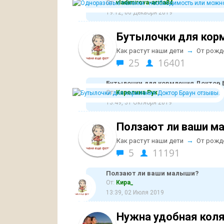
От:
vladimirova-arina84
19:12, 06 Декабря 2019
Бутылочки для кор
→
Как растут наши дети
От рожд
25
16401
Бутылочки для кормления Доктор 
От:
Каролина Рук
13:49, 31 Октября 2019
Ползают ли ваши м
→
Как растут наши дети
От рожд
5
11191
Ползают ли ваши малыши?
От:
Кира_
13:39, 02 Июля 2019
Нужна удобная кол