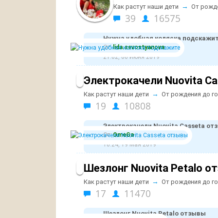
→
Как растут наши дети
От рожд
39
16575
Нужна удобная коляска подскажи
От:
lida.sevostyanova
21:02, 06 Июня 2019
Электрокачели Nuovita C
→
Как растут наши дети
От рождения до г
19
10808
Электрокачели Nuovita Casseta от
От:
ОmeGa
10:24, 19 Мая 2019
Шезлонг Nuovita Petalo 
→
Как растут наши дети
От рождения до г
17
11470
Шезлонг Nuovita Petalo отзывы