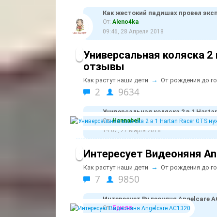
Как жестокий падишах провел экс
От:
Aleno4ka
09:46, 28 Апреля 2018
Универсальная коляска 2 
отзывы
→
Как растут наши дети
От рождения до г
2
9634
Универсальная коляска 2 в 1 Hart
От:
Hannabell
14:07, 27 Марта 2018
Интересует Видеоняня An
→
Как растут наши дети
От рождения до г
7
9850
Интересует Видеоняня Angelcare A
От:
Брюля