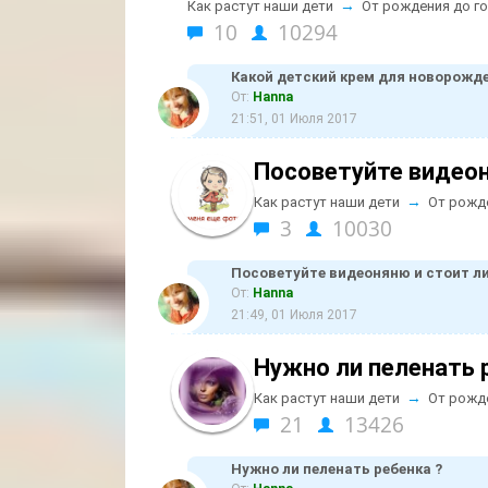
→
Как растут наши дети
От рождения до г
10
10294
Какой детский крем для новорожд
От:
Hanna
21:51, 01 Июля 2017
Посоветуйте видеон
→
Как растут наши дети
От рожд
3
10030
Посоветуйте видеоняню и стоит л
От:
Hanna
21:49, 01 Июля 2017
Нужно ли пеленать 
→
Как растут наши дети
От рожд
21
13426
Нужно ли пеленать ребенка ?