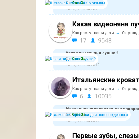
От:
ОmeGa
10:20, 19 Мая 2019
Какая видеоняня лу
→
Как растут наши дети
От рожд
17
9548
Какая видеоняня лучше ?
От:
ОmeGa
10:19, 19 Мая 2019
Итальянские крова
→
Как растут наши дети
От рожд
6
10035
Итальянские кроватки для новор
От:
ОmeGa
10:17, 19 Мая 2019
Первые зубы, слезы 