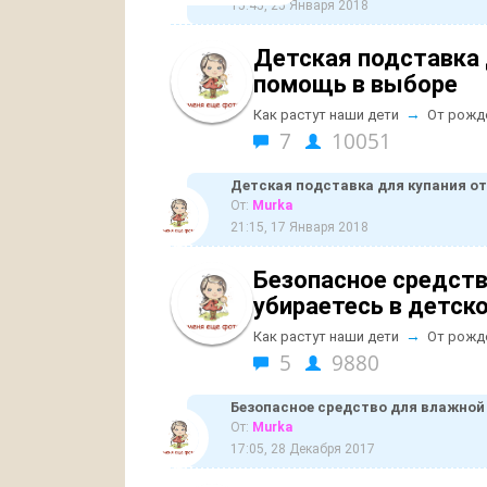
15:45, 25 Января 2018
Детская подставка
помощь в выборе
→
Как растут наши дети
От рожд
7
10051
Детская подставка для купания о
От:
Murka
21:15, 17 Января 2018
Безопасное средств
убираетесь в детск
→
Как растут наши дети
От рожд
5
9880
Безопасное средство для влажной 
От:
Murka
17:05, 28 Декабря 2017