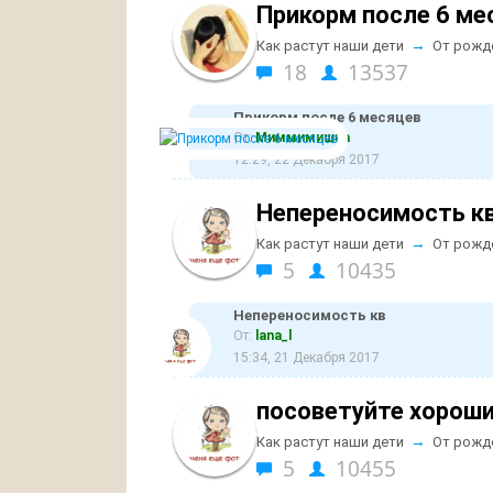
Прикорм после 6 ме
→
Как растут наши дети
От рожд
18
13537
Прикорм после 6 месяцев
От:
Миммимишка
12:29, 22 Декабря 2017
Непереносимость к
→
Как растут наши дети
От рожд
5
10435
Непереносимость кв
От:
lana_l
15:34, 21 Декабря 2017
посоветуйте хорош
→
Как растут наши дети
От рожд
5
10455