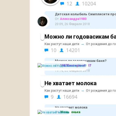
12
10204
Детская колыбель Симплисити пр
От:
Александра1980
20:09, 26 Февраля 2018
Можно ли годовасикам б
→
Как растут наши дети
От рождения до г
10
14201
Можно ли годовасикам баня?
От:
1987Екатерина1987
19:14, 05 Февраля 2018
Не хватает молока
→
Как растут наши дети
От рождения до г
9
16694
Не хватает молока
От:
Женьшенька