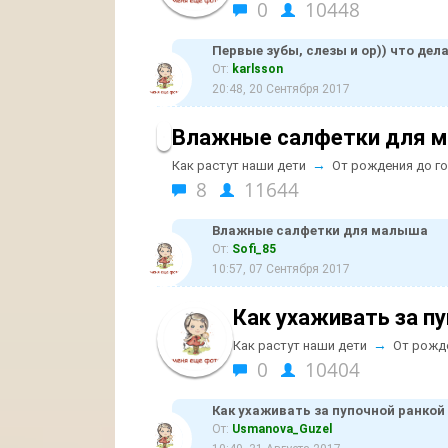
0
10448
Первые зубы, слезы и ор)) что дел
От:
karlsson
20:48, 20 Сентября 2017
Влажные салфетки для 
→
Как растут наши дети
От рождения до г
8
11644
Влажные салфетки для малыша
От:
Sofi_85
10:57, 07 Сентября 2017
Как ухаживать за п
→
Как растут наши дети
От рожд
0
10404
Как ухаживать за пупочной ранкой
От:
Usmanova_Guzel