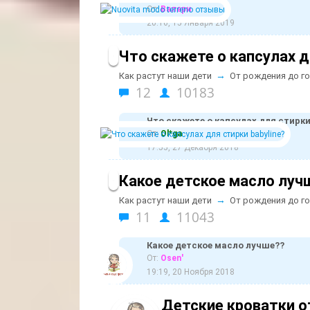
От:
Валери
20:16, 15 Января 2019
Что скажете о капсулах д
→
Как растут наши дети
От рождения до г
12
10183
Что скажете о капсулах для стирки
От:
Ol*ga
17:55, 27 Декабря 2018
Какое детское масло луч
→
Как растут наши дети
От рождения до г
11
11043
Какое детское масло лучше??
От:
Osen'
19:19, 20 Ноября 2018
Детские кроватки 