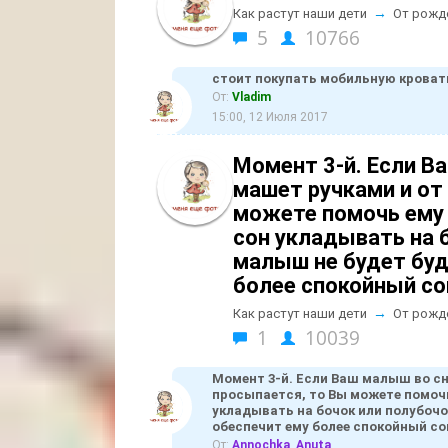
→
Как растут наши дети
От рожд
5
10766
стоит покупать мобильную кроват
От:
Vladim
15:00, 12 Июля 2017
Момент 3-й. Если В
машет ручками и от
можете помочь ему 
сон укладывать на 
малыш не будет буд
более спокойный со
→
Как растут наши дети
От рожд
1
10039
Момент 3-й. Если Ваш малыш во сн
просыпается, то Вы можете помочь 
укладывать на бочок или полубочо
обеспечит ему более спокойный со
От:
Annochka_Anuta