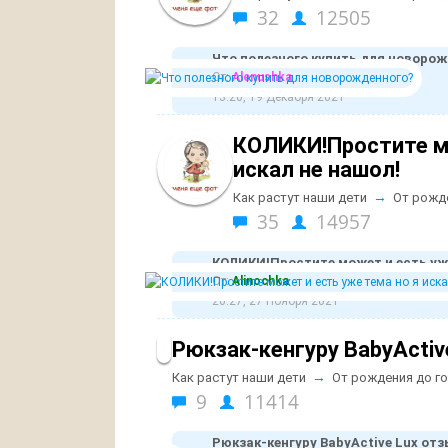
32
12505
Что полезного купить для новоро
От:
Alenushka
13:20, 19 Декабря 2021
КОЛИКИ!Простите мо
искал не нашол!
→
Как растут наши дети
От рожд
35
14957
КОЛИКИ!Простите может и есть уже
От:
Alinochka
20:27, 27 Ноября 2021
Рюкзак-кенгуру BabyActi
→
Как растут наши дети
От рождения до г
9
11414
Рюкзак-кенгуру BabyActive Lux от