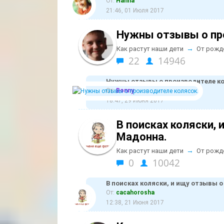
От:
Hanna
21:46, 01 Июля 2017
Нужны отзывы о пр
→
Как растут наши дети
От рожд
22
14946
Нужны отзывы о производителе ко
От:
Bonny
18:47, 29 Июня 2017
В поисках коляски,
Мадонна.
→
Как растут наши дети
От рожд
0
10042
В поисках коляски, и ищу отзывы 
От:
cacahorosha
12:38, 21 Июня 2017