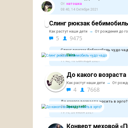
От:
натошка
08:40, 14 Октября 2021
Слинг рюкзак бебимобиль
→
Как растут наши дети
От рождения до г
5
9475
Слинг рюкзак бебимобиль чудо ча
От:
Elvira
11:45, 10 Сентября 2021
До какого возраста 
→
Как растут наши дети
От рожд
4
7668
До какого возраста носить в эрго?
От:
Звездуля91
19:16, 26 Июля 2021
Конверт меховой «П