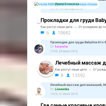
От:
Ирина Соколова
13:14, 14 Сентября 2018
Прокладки для груди Baby
→
Как растут наши дети
От рождения до г
6
10682
Прокладки для груди Babyline Кто 
От:
katyusha
19:59, 04 Июля 2018
Лечебный массаж д
→
Как растут наши дети
От рожд
8
13592
Лечебный массаж для малышей, М
От:
Liseeenka
14:29, 21 Июня 2018
Где самые красивые кро