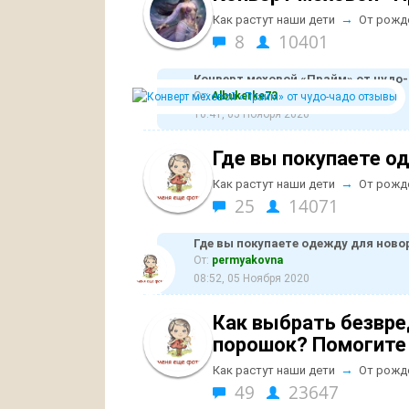
→
Как растут наши дети
От рожд
8
10401
Конверт меховой «Прайм» от чудо
От:
Albukerke73
10:41, 05 Ноября 2020
Где вы покупаете 
→
Как растут наши дети
От рожд
25
14071
Где вы покупаете одежду для нов
От:
permyakovna
08:52, 05 Ноября 2020
Как выбрать безвр
порошок? Помогите
→
Как растут наши дети
От рожд
49
23647