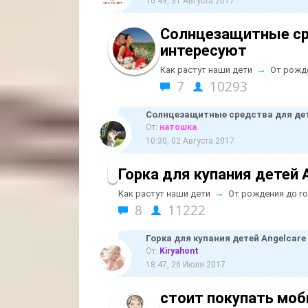
10:49, 31 Августа 2017
Солнцезащитные ср
интересуют
→
Как растут наши дети
От рожд
7
10293
Солнцезащитные средства для де
От:
натошка
10:30, 02 Августа 2017
Горка для купания детей 
→
Как растут наши дети
От рождения до г
8
11222
Горка для купания детей Angelcar
От:
Kiryahont
18:47, 26 Июля 2017
стоит покупать моб