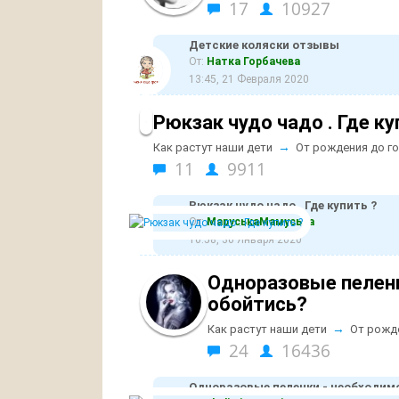
17
10927
Детские коляски отзывы
От:
Натка Горбачева
13:45, 21 Февраля 2020
Рюкзак чудо чадо . Где ку
→
Как растут наши дети
От рождения до г
11
9911
Рюкзак чудо чадо . Где купить ?
От:
МаруськаМамуська
10:58, 30 Января 2020
Одноразовые пелен
обойтись?
→
Как растут наши дети
От рожд
24
16436
Одноразовые пеленки - необходим