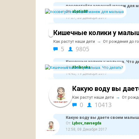
посоветуйте хороший манеж для 
От:
abatis88
17:27, 20 Декабря 2017
Кишечные колики у малыш
→
Как растут наши дети
От рождения до г
5
9805
Кишечные колики у малыша. Что д
От:
Abrikoska
14:43, 19 Декабря 2017
Какую воду вы дае
→
Как растут наши дети
От рожд
0
10413
Какую воду вы даете своим малы
От:
Lybov_navsegda
12:58, 08 Декабря 2017