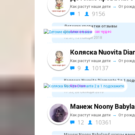
→
Как растут наши дети
От рожд
1
9156
Детские кроватки отзывы
От:
Алиса в поисках чудес
12:37, 13 Ноября 2018
Коляска Nuovita Dia
→
Как растут наши дети
От рожд
9
10137
Коляска Nuovita Diamante 2 в 1 по
От:
Куколка
17:35, 28 Октября 2018
Манеж Noony Babyl
→
Как растут наши дети
От рожд
12
10361
Манеж Noony Babyland нужны ваш