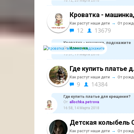
18:12, 26 Марта 2018
Кроватка - машинка
→
Как растут наши дети
От рожд
12
13679
Кроватка - машинка, подскажите
От:
Илоночка
13:37, 19 Марта 2018
Где купить платье 
→
Как растут наши дети
От рожд
9
14384
Где купить платье для крещения?
От:
allochka.petrova
16:58, 14 Марта 2018
Детская колыбель 
→
Как растут наши дети
От рожд