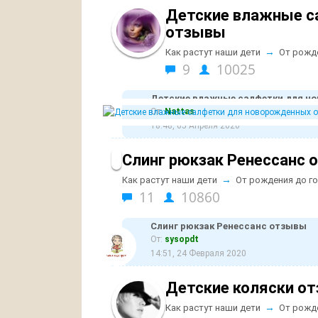
Детские влажные с
отзывы
→
Как растут наши дети
От рожд
9
10025
Детские влажные салфетки для н
От:
Nattas
18:48, 05 Апреля 2020
Слинг рюкзак Ренессанс 
→
Как растут наши дети
От рождения до г
11
10860
Слинг рюкзак Ренессанс отзывы
От:
sysopdt
14:51, 24 Февраля 2020
Детские коляски о
→
Как растут наши дети
От рожд