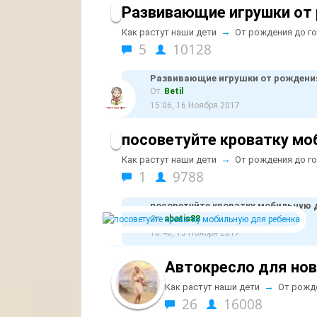
Развивающие игрушки от
→
Как растут наши дети
От рождения до г
5
10128
Развивающие игрушки от рождения
От:
Betil
15:06, 16 Ноября 2017
посоветуйте кроватку мо
→
Как растут наши дети
От рождения до г
1
9788
посоветуйте кроватку мобильную 
От:
abatis88
18:48, 15 Ноября 2017
Автокресло для но
→
Как растут наши дети
От рожд
26
16008