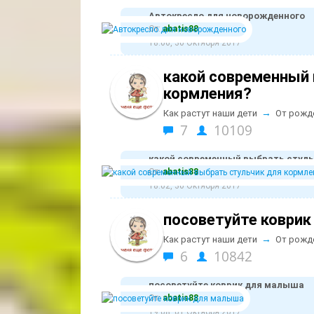
Автокресло для новорожденного
От:
abatis88
18:06, 30 Октября 2017
какой современный 
кормления?
→
Как растут наши дети
От рожд
7
10109
какой современный выбрать стуль
От:
abatis88
18:02, 30 Октября 2017
посоветуйте коври
→
Как растут наши дети
От рожд
6
10842
посоветуйте коврик для малыша
От:
abatis88
19:08, 01 Октября 2017