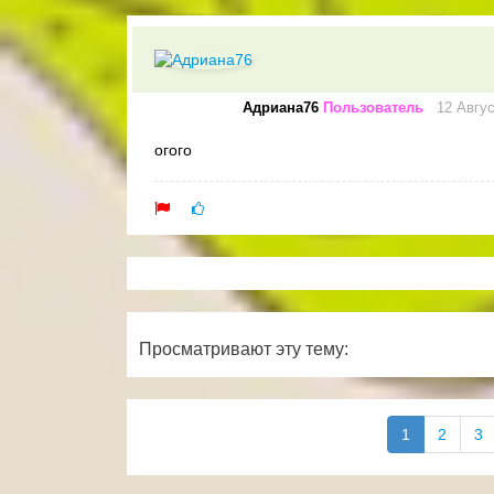
Адриана76
Пользователь
12 Авгус
огого
Просматривают эту тему:
1
2
3