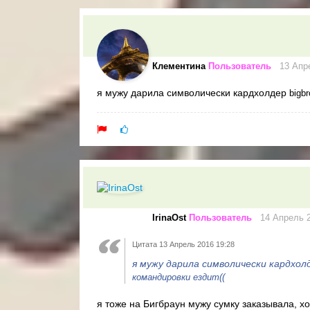
Клементина
Пользователь
13 Апре
я мужу дарила символически кардхолдер
bigb
IrinaOst
Пользователь
14 Апрель 
Цитата 13 Апрель 2016 19:28
я мужу дарила символически кардхо
командировки ездит((
я тоже на Бигбраун мужу сумку заказывала, хо