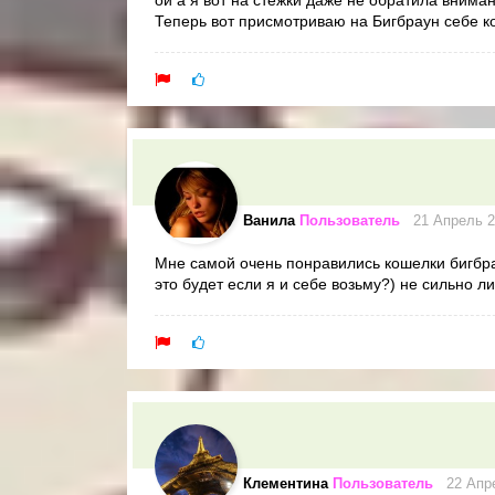
ой а я вот на стежки даже не обратила внима
Теперь вот присмотриваю на Бигбраун себе к
Ванила
Пользователь
21 Апрель 2
Мне самой очень понравились кошелки бигбрау
это будет если я и себе возьму?) не сильно л
Клементина
Пользователь
22 Апре